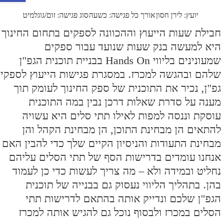
יועץ: לירן חסון
אורך כל פגישה: כשעה
סוג פגישה: זום/גוגלמיט
חבילת שעות הייעוץ וההכוונה לספקים בתחום החינוך
היא למעשה בנק שעות שנועד עבור ספקים
שמעונינים בליווי Hands On בבניית תוכנית הגפ"ן
שלהם ובהגשה למכרז.
במסגרת פגישות הייעוץ לספקי
גפ"ן, נכיר את התוכנית של ספק החינוך לעומק תוך
מענה על סדרת שאלות דרכן נבין במה התוכנית
עוסקת וננסה למפות לאילו תתי סלים היא עשויה
להתאים הן מבחינת התוכן, הן מבחינת הקהל והן
מבחינת התעודות והניסיון הקיים שלך כדי להבין האם
אנחנו עומדים בדרישות הסף של תתי הסלים עליהם
נחליט ובמידה ולא – מה צריך לעשות כדי כן לעמוד
בהן. בתהליך הליווי נעסוק גם בבנייה של תוכנית
הגפ"ן שלכם ונדייק אותה בהתאם לדרישות תתי
הסלים במכרז ולבסוף נוכל גם להגיש אותה למכרז