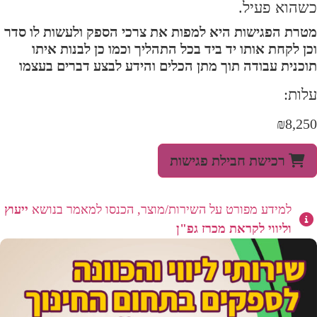
כשהוא פעיל.
מטרת הפגישות היא למפות את צרכי הספק ולעשות לו סדר
וכן לקחת אותו יד ביד בכל התהליך וכמו כן לבנות איתו
תוכנית עבודה תוך מתן הכלים והידע לבצע דברים בעצמו
עלות:
₪
8,250
מות
ל
רכישת חבילת פגישות
בילת
1
עות
יעוץ
למידע מפורט על השירות/מוצר, הכנסו למאמר בנושא
ייעוץ
ליווי
נושא
וליווי לקראת מכרז גפ"ן
כרז
פ"ן