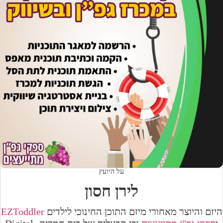
על היועץ
לירן חסון
היזם והיוצר מאחורי מיזם התוכן החינוכי לילדים
EZToddler