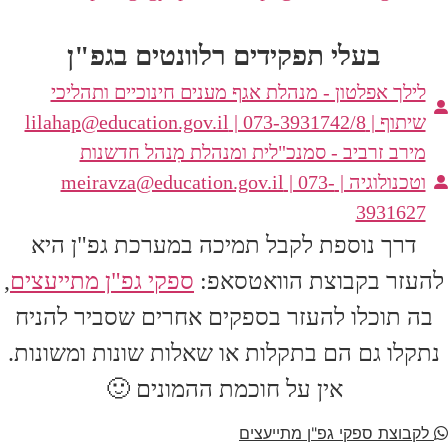
בעלי תפקידים רלוונטים בגפ"ן
לילך אפלטון - מנהלת אגף מענים חינוכיים ותהליכי
שיתוף |
| 073-3931742/8
lilahap@education.gov.il
מירב זרביב - סמנכ"לית ומנהלת מִנהל חדשנות
וטכנולוגיה |
| 073-
meiravza@education.gov.il
3931627
דרך נוספת לקבל תמיכה במערכת גפ"ן היא
להעזר בקבוצת הוואטסאפ:
ספקי גפ"ן מתייעצים
,
בה תוכלו להעזר בספקים אחרים שסביר להניח
נתקלו גם הם בתקלות או שאלות שונות ומשונות.
אין על חוכמת ההמונים 🙂
לקבוצת ספקי גפ"ן מתייעצים