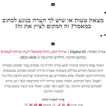
מצאת טעות או שיש לך הערה בנוגע לכתוב
במאמר? זה המקום לציין את זה!
בניית האתר: Digital-ID •
יצירת תוכן
,
ניהול סושיאל
ו
ייעוץ שיווקי לעסקים
בתחום החינוך, הילדים והדיגיטל © 2023-2026
האתר פֻּתַּח ביוזמה פרטית למען עזרה הדדית בין ספקים עבור ספקים ומטרתו
היא הנגשת המידע במילים פשוטות ובצורה ברורה לטובת ספקים שנמצאים
בתחילת דרכם ולכאלה שלא מסתדרים עם בירוקרטיה וצריכים דחיפה קלה כדי
לפעול. בשל הביקוש, האתר מציע שירותי ליווי בהרשמה לגפ"ן וכן שיווק
לעסקים בתחום החינוך, אך למען הסר ספק, האתר אינו קשור בשום צורה
למשרד החינוך.
פנייה למפתח האתר
פניה ישירה:
סושיאל: