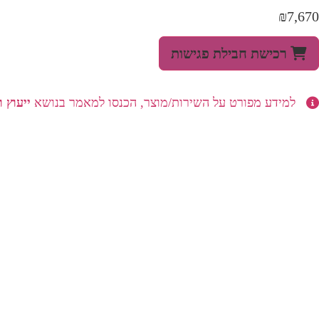
₪
7,670
מות
ל
רכישת חבילת פגישות
בילת
1
עות
יעוץ
למידע מפורט על השירות/מוצר, הכנסו למאמר בנושא
ייעוץ 
סקי