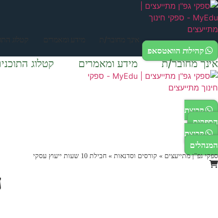
לג
תוכן
אינך מחובר/ת
מידע ומאמרים
קטלוג התוכ
קהילות הוואטסאפ
אינך מחובר/ת
מידע ומאמרים
קטלוג התוכניו
קבוצת
הספקים
קבוצת
המנהלים
ספקי גפ"ן מתייעצים
»
קורסים וסדנאות
»
חבילת 10 שעות ייעוץ עסקי
חב