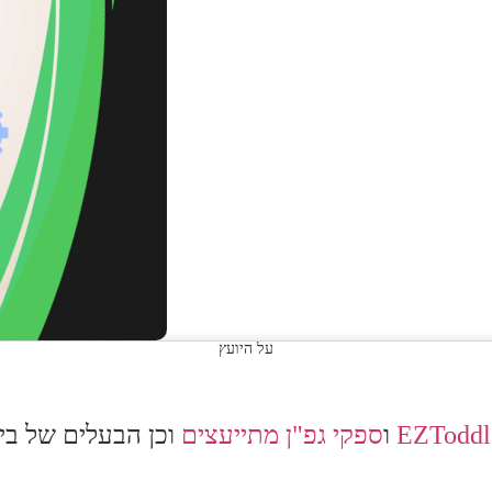
על היועץ
EZToddl
ו
ספקי גפ"ן מתייעצים
וכן הבעלים של
בית המ