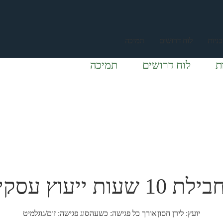
ניות
לוח דרושים
תמיכה
ת
לוח דרושים
תמיכה
ילת 10 שעות ייעוץ עסקי
יועץ: לירן חסון
אורך כל פגישה: כשעה
סוג פגישה: זום/גוגלמיט