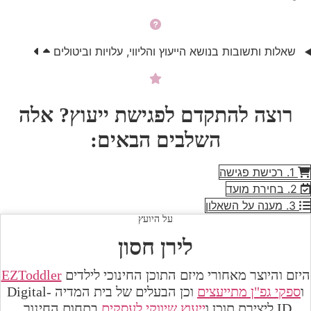
שאלות ותשובות בנושא הייעוץ והליווי, עלויות וביטולים
רוצה להתקדם לפגישת ייעוץ? אלה
השלבים הבאים:
1. רכישת פגישה
2. בחירת מועד
3. מענה על השאלון
על היועץ
לירן חסון
היזם והיוצר מאחורי מיזם התוכן החינוכי לילדים
EZToddler
ו
ספקי גפ"ן מתייעצים
וכן הבעלים של
בית המדיה Digital-
ID ליצירת תוכן ו
ייעוץ שיווקי לעסקים
בתחום החינוך,