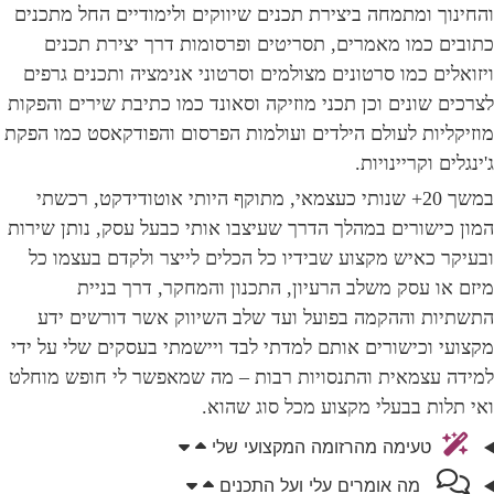
והחינוך ומתמחה ביצירת תכנים שיווקים ולימודיים החל מתכנים
כתובים כמו מאמרים, תסריטים ופרסומות דרך יצירת תכנים
ויזואלים כמו סרטונים מצולמים וסרטוני אנימציה ותכנים גרפים
לצרכים שונים וכן תכני מוזיקה וסאונד כמו כתיבת שירים והפקות
מוזיקליות לעולם הילדים ועולמות הפרסום והפודקאסט כמו הפקת
ג'ינגלים וקריינויות.
במשך 20+ שנותי כעצמאי, מתוקף היותי אוטודידקט, רכשתי
המון כישורים במהלך הדרך שעיצבו אותי כבעל עסק, נותן שירות
ובעיקר כאיש מקצוע שבידיו כל הכלים לייצר ולקדם בעצמו כל
מיזם או עסק משלב הרעיון, התכנון והמחקר, דרך בניית
התשתיות וההקמה בפועל ועד שלב השיווק אשר דורשים ידע
מקצועי וכישורים אותם למדתי לבד ויישמתי בעסקים שלי על ידי
למידה עצמאית והתנסויות רבות – מה שמאפשר לי חופש מוחלט
ואי תלות בבעלי מקצוע מכל סוג שהוא.
טעימה מהרזומה המקצועי שלי
מה אומרים עלי ועל התכנים