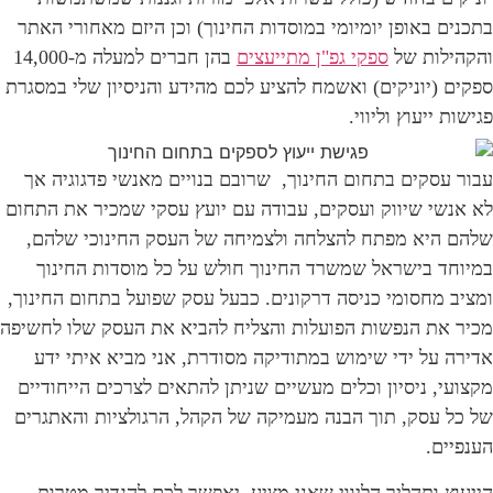
בתכנים באופן יומיומי במוסדות החינוך) וכן היזם מאחורי האתר
והקהילות של
ספקי גפ"ן מתייעצים
בהן חברים למעלה מ-14,000
ספקים (יוניקים) ואשמח להציע לכם מהידע והניסיון שלי במסגרת
פגישות ייעוץ וליווי.
עבור עסקים בתחום החינוך, שרובם בנויים מאנשי פדגוגיה אך
לא אנשי שיווק ועסקים, עבודה עם יועץ עסקי שמכיר את התחום
שלהם היא מפתח להצלחה ולצמיחה של העסק החינוכי שלהם,
במיוחד בישראל שמשרד החינוך חולש על כל מוסדות החינוך
ומציב מחסומי כניסה דרקונים. כבעל עסק שפועל בתחום החינוך,
מכיר את הנפשות הפועלות והצליח להביא את העסק שלו לחשיפה
אדירה על ידי שימוש במתודיקה מסודרת, אני מביא איתי ידע
מקצועי, ניסיון וכלים מעשיים שניתן להתאים לצרכים הייחודיים
של כל עסק, תוך הבנה מעמיקה של הקהל, הרגולציות והאתגרים
הענפיים.
הייעוץ ותהליך הליווי שאני מציע, יאפשר לכם להגדיר מטרות