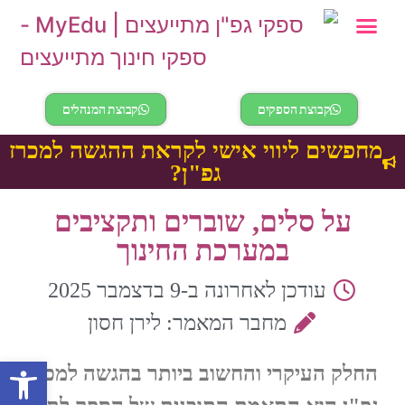
לוח דרושים
אינך מחובר/ת
מידע ומאמרים
קטלוג התוכניות
קבוצת הספקים
קבוצת המנהלים
מחפשים ליווי אישי לקראת ההגשה למכרז
גפ"ן?
על סלים, שוברים ותקציבים
במערכת החינוך
עודכן לאחרונה ב-9 בדצמבר 2025
מחבר המאמר: לירן חסון
פתח
החלק העיקרי והחשוב ביותר בהגשה למכרז